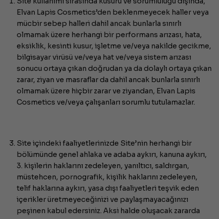
Site kullanımı sırasında kusuru ve sorumluluğu dışında,
Elvan Lapis Cosmetics’den beklenmeyecek haller veya
mücbir sebep halleri dahil ancak bunlarla sınırlı
olmamak üzere herhangi bir performans arızası, hata,
eksiklik, kesinti kusur, işletme ve/veya nakilde gecikme,
bilgisayar virüsü ve/veya hat ve/veya sistem arızası
sonucu ortaya çıkan doğrudan ya da dolaylı ortaya çıkan
zarar, ziyan ve masraflar da dahil ancak bunlarla sınırlı
olmamak üzere hiçbir zarar ve ziyandan, Elvan Lapis
Cosmetics ve/veya çalışanları sorumlu tutulamazlar.
Site içindeki faaliyetlerinizde Site’nin herhangi bir
bölümünde genel ahlaka ve adaba aykırı, kanuna aykırı,
3. kişilerin haklarını zedeleyen, yanıltıcı, saldırgan,
müstehcen, pornografik, kişilik haklarını zedeleyen,
telif haklarına aykırı, yasa dışı faaliyetleri teşvik eden
içerikler üretmeyeceğinizi ve paylaşmayacağınızı
peşinen kabul edersiniz. Aksi halde oluşacak zararda