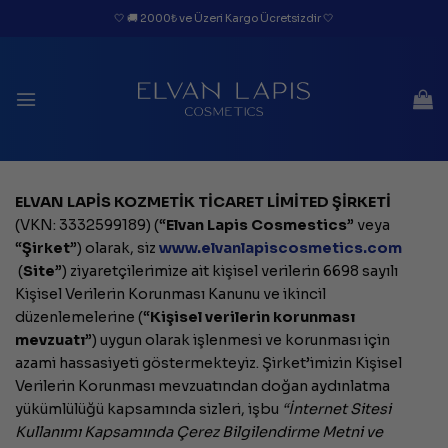
İçeriğe
🤍 🚚 2000₺ ve Üzeri Kargo Ücretsizdir 🤍
atla
ELVAN LAPİS KOZMETİK TİCARET LİMİTED ŞİRKETİ
(VKN: 3332599189) (“
Elvan Lapis Cosmestics
” veya
“
Şirket
”) olarak, siz
www.
elvanlapiscosmetics.com
(
Site
”) ziyaretçilerimize ait kişisel verilerin 6698 sayılı
Kişisel Verilerin Korunması Kanunu ve ikincil
düzenlemelerine (“
Kişisel verilerin korunması
mevzuatı
”) uygun olarak işlenmesi ve korunması için
azami hassasiyeti göstermekteyiz. Şirket’imizin Kişisel
Verilerin Korunması mevzuatından doğan aydınlatma
yükümlülüğü kapsamında sizleri, işbu
“İnternet Sitesi
Kullanımı Kapsamında Çerez Bilgilendirme Metni ve