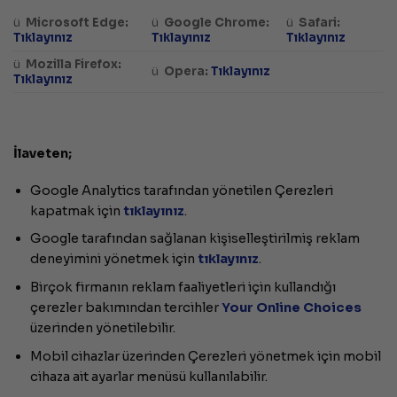
ü
Microsoft Edge:
ü
Google Chrome:
ü
Safari:
Tıklayınız
Tıklayınız
Tıklayınız
ü
Mozilla Firefox:
ü
Opera:
Tıklayınız
Tıklayınız
İlaveten;
Google Analytics tarafından yönetilen Çerezleri
kapatmak için
tıklayınız
.
Google tarafından sağlanan kişiselleştirilmiş reklam
deneyimini yönetmek için
tıklayınız
.
Birçok firmanın reklam faaliyetleri için kullandığı
çerezler bakımından tercihler
Your Online Choices
üzerinden yönetilebilir.
Mobil cihazlar üzerinden Çerezleri yönetmek için mobil
cihaza ait ayarlar menüsü kullanılabilir.