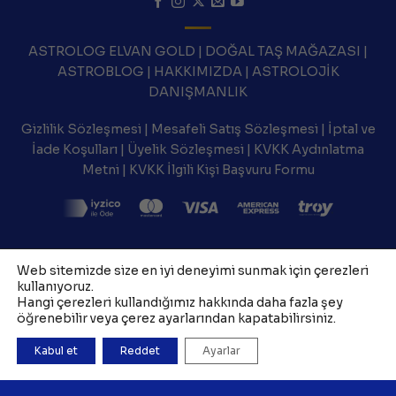
ASTROLOG ELVAN GOLD
|
DOĞAL TAŞ MAĞAZASI
|
ASTROBLOG
|
HAKKIMIZDA
|
ASTROLOJİK
DANIŞMANLIK
Gizlilik Sözleşmesi
|
Mesafeli Satış Sözleşmesi
|
İptal ve
İade Koşulları
|
Üyelik Sözleşmesi
|
KVKK Aydınlatma
Metni
|
KVKK İlgili Kişi Başvuru Formu
Web sitemizde size en iyi deneyimi sunmak için çerezleri
kullanıyoruz.
Hangi çerezleri kullandığımız hakkında daha fazla şey
öğrenebilir veya çerez ayarlarından kapatabilirsiniz.
Kabul et
Reddet
Ayarlar
Copyright 2026 ©
TAZ Medya