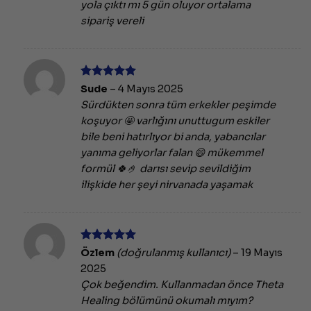
yola çıktı mı 5 gün oluyor ortalama
sipariş vereli
5 üzerinden
Sude
–
4 Mayıs 2025
5
oy aldı
Sürdükten sonra tüm erkekler peşimde
koşuyor 🤩 varlığını unuttugum eskiler
bile beni hatırlıyor bi anda, yabancılar
yanıma geliyorlar falan 😄 mükemmel
formül 🍀🤌 darısı sevip sevildiğim
ilişkide her şeyi nirvanada yaşamak
5 üzerinden
Özlem
(doğrulanmış kullanıcı)
–
19 Mayıs
5
oy aldı
2025
Çok beğendim. Kullanmadan önce Theta
Healing bölümünü okumalı mıyım?