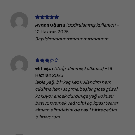
5 üzerinden
Aydan Uğurlu
(doğrulanmış kullanıcı)
–
5
oy aldı
12 Haziran 2025
Bayıldımmmmmmmmmmmmmm
5
elif aşcı
(doğrulanmış kullanıcı)
–
19
üzerinden
Haziran 2025
3
oy
aldı
lapis yağı bir kaç kez kullandım hem
cildime hem saçıma.başlangıçta güzel
kokuyor ancak durdukça yağ kokusu
bayıyor.yemek yağı gibi.açıkçası tekrar
almam elimdekini de nasıl bitireceğim
bilmiyorum.