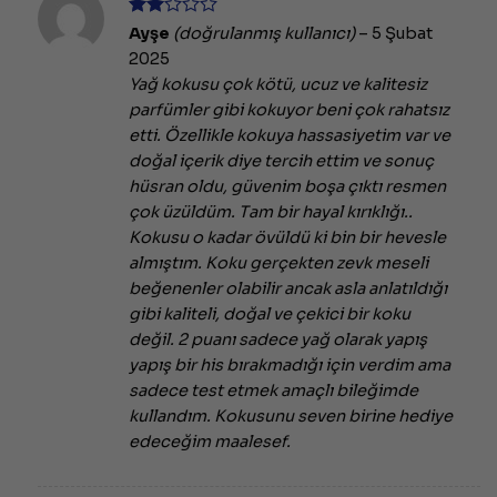
5
Ayşe
(doğrulanmış kullanıcı)
–
5 Şubat
üzerinden
2025
2
oy
aldı
Yağ kokusu çok kötü, ucuz ve kalitesiz
parfümler gibi kokuyor beni çok rahatsız
etti. Özellikle kokuya hassasiyetim var ve
doğal içerik diye tercih ettim ve sonuç
hüsran oldu, güvenim boşa çıktı resmen
çok üzüldüm. Tam bir hayal kırıklığı..
Kokusu o kadar övüldü ki bin bir hevesle
almıştım. Koku gerçekten zevk meseli
beğenenler olabilir ancak asla anlatıldığı
gibi kaliteli, doğal ve çekici bir koku
değil. 2 puanı sadece yağ olarak yapış
yapış bir his bırakmadığı için verdim ama
sadece test etmek amaçlı bileğimde
kullandım. Kokusunu seven birine hediye
edeceğim maalesef.