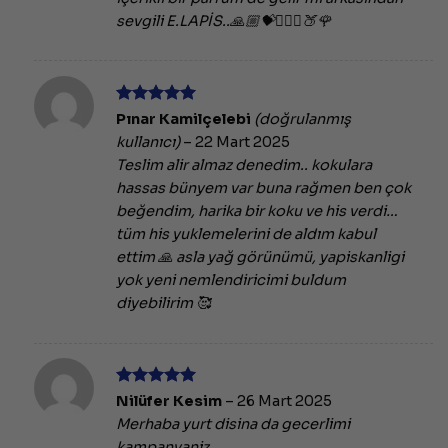
sevgili E.LAPİS..🙏🏼💝🧚🏻‍♀️🍑🌹
5 üzerinden
Pınar Kamilçelebi
(doğrulanmış
5
oy aldı
kullanıcı)
–
22 Mart 2025
Teslim alir almaz denedim.. kokulara
hassas bünyem var buna rağmen ben çok
beğendim, harika bir koku ve his verdi…
tüm his yuklemelerini de aldım kabul
ettim 🙏 asla yağ görünümü, yapiskanligi
yok yeni nemlendiricimi buldum
diyebilirim 🥰
5 üzerinden
Nilüfer Kesim
–
26 Mart 2025
5
oy aldı
Merhaba yurt disina da gecerlimi
kampanyaniz