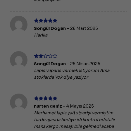
5 üzerinden
Songül Dogan
–
26 Mart 2025
5
oy aldı
Harika
5
Songül Dogan
–
25 Nisan 2025
üzerinden
Lapisi siparis vermek istiyorum Ama
2
oy
aldı
stoklarda Yok diye yaziyor
5 üzerinden
nurten deniz
–
4 Mayıs 2025
5
oy aldı
Merhamet lapis yağ siparişi vermiştim
birde ajanda hediye idi kontrol edebilir
msnz kargo mesajı bile gelmedi acaba