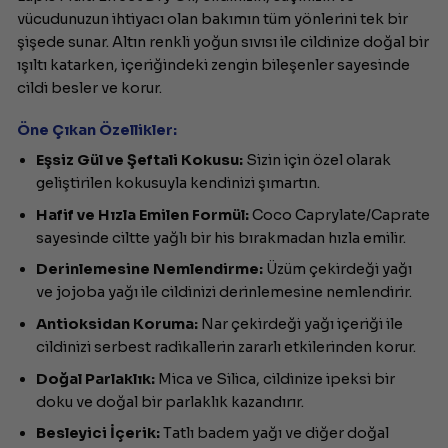
vücudunuzun ihtiyacı olan bakımın tüm yönlerini tek bir
şişede sunar. Altın renkli yoğun sıvısı ile cildinize doğal bir
ışıltı katarken, içeriğindeki zengin bileşenler sayesinde
cildi besler ve korur.
Öne Çıkan Özellikler:
Eşsiz Gül ve Şeftali Kokusu:
Sizin için özel olarak
geliştirilen kokusuyla kendinizi şımartın.
Hafif ve Hızla Emilen Formül:
Coco Caprylate/Caprate
sayesinde ciltte yağlı bir his bırakmadan hızla emilir.
Derinlemesine Nemlendirme:
Üzüm çekirdeği yağı
ve jojoba yağı ile cildinizi derinlemesine nemlendirir.
Antioksidan Koruma:
Nar çekirdeği yağı içeriği ile
cildinizi serbest radikallerin zararlı etkilerinden korur.
Doğal Parlaklık:
Mica ve Silica, cildinize ipeksi bir
doku ve doğal bir parlaklık kazandırır.
Besleyici İçerik:
Tatlı badem yağı ve diğer doğal