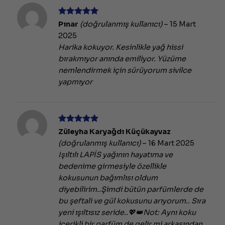
5 üzerinden
Pınar
(doğrulanmış kullanıcı)
–
15 Mart
5
oy aldı
2025
Harika kokuyor. Kesinlikle yağ hissi
bırakmıyor anında emiliyor. Yüzüme
nemlendirmek için sürüyorum sivilce
yapmıyor
5 üzerinden
Züleyha Karyağdı Küçükayvaz
5
oy aldı
(doğrulanmış kullanıcı)
–
16 Mart 2025
Işıltılı LAPİS yağının hayatıma ve
bedenime girmesiyle özellikle
kokusunun bağımlısı oldum
diyebilirim..Şimdi bütün parfümlerde de
bu şeftali ve gül kokusunu arıyorum.. Sıra
yeni ışıltısız seride..💖👑Not: Aynı koku
içerikli bir parfüm de gelir mi arkasından