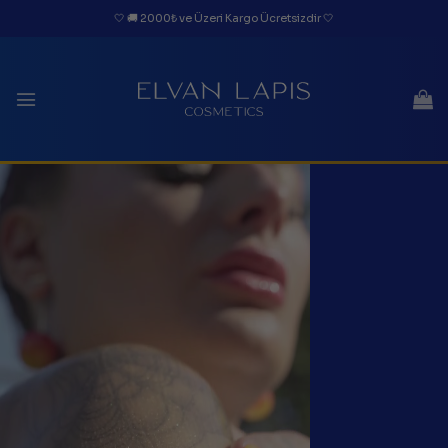
İçeriğe
🤍 🚚 2000₺ ve Üzeri Kargo Ücretsizdir 🤍
atla