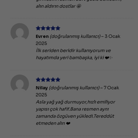
alın aldırın dostlar 🤩
5 üzerinden
Evren
(doğrulanmış kullanıcı)
–
3 Ocak
5
oy aldı
2025
İlk seriden beridir kullanıyorum ve
hayatımda yeri bambaşka, iyi ki ❤️✨
5 üzerinden
Nilay
(doğrulanmış kullanıcı)
–
7 Ocak
5
oy aldı
2025
Asla yağ yağ durmuyor,hızlı emiliyor
yapısı çok hafif.Bana resmen aynı
zamanda özgüven yükledi.Tereddüt
etmeden alın ❤️