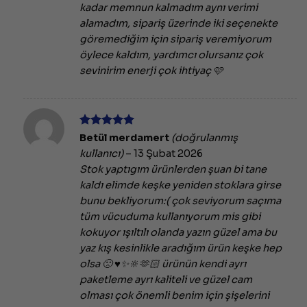
kadar memnun kalmadım aynı verimi
alamadım, sipariş üzerinde iki seçenekte
göremediğim için sipariş veremiyorum
öylece kaldım, yardımcı olursanız çok
sevinirim enerji çok ihtiyaç 🩷
5 üzerinden
Betül merdamert
(doğrulanmış
5
oy aldı
kullanıcı)
–
13 Şubat 2026
Stok yaptıgım ürünlerden şuan bi tane
kaldı elimde keşke yeniden stoklara girse
bunu bekliyorum:( çok seviyorum saçıma
tüm vücuduma kullanıyorum mis gibi
kokuyor ışıltılı olanda yazın güzel ama bu
yaz kış kesinlikle aradığım ürün keşke hep
olsa 🙁 ♥️✨🔆🫶🏻 ürünün kendi ayrı
paketleme ayrı kaliteli ve güzel cam
olması çok önemli benim için şişelerini