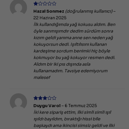
5
Hazal Sonmez
(doğrulanmış kullanıcı)
–
üzerinden
22 Haziran 2025
1
oy
İlk kullandığımda yağ kokusu aldım. Ben
aldı
öyle sanmışımdır dedim sürdüm sonra
kızım geldi yanıma anne sen neden yağ
kokuyorsun dedi. Işıltılısını kullanan
kardeşime sordum benimki hiç böyle
kokmuyor bu yağ kokuyor resmen dedi.
Aldım bir iki pıs dışında asla
kullanamadım. Tavsiye edemiyorum
malesef
5
Duygu Varol
–
6 Temmuz 2025
üzerinden
İki kere sipariş ettim, ilki simli simli ışıl
3
oy
aldı
ışıldı bayıldım, bıraktığı hissi bile
başkaydı ama ikincisi simsiz geldi ve ilki