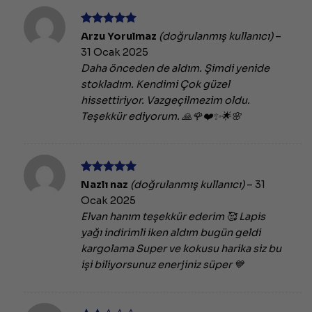
5 üzerinden
Arzu Yorulmaz
(doğrulanmış kullanıcı)
–
5
oy aldı
31 Ocak 2025
Daha önceden de aldım. Şimdi yenide
stokladım. Kendimi Çok güzel
hissettiriyor. Vazgeçilmezim oldu.
Teşekkür ediyorum. 🙏🌹❤️✨🌟🌸
5 üzerinden
Nazlı naz
(doğrulanmış kullanıcı)
–
31
5
oy aldı
Ocak 2025
Elvan hanım teşekkür ederim 🥰 Lapis
yağı indirimli iken aldım bugün geldi
kargolama Super ve kokusu harika siz bu
işi biliyorsunuz enerjiniz süper 💙