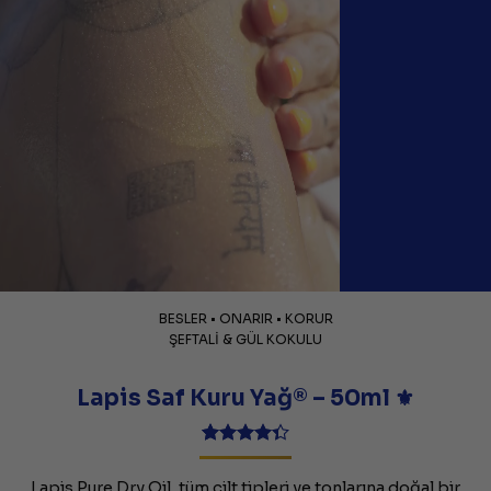
BESLER • ONARIR • KORUR
ŞEFTALİ & GÜL KOKULU
Lapis Saf Kuru Yağ® – 50ml ⚜️
22
müşteri
puanına
Lapis Pure Dry Oil, tüm cilt tipleri ve tonlarına doğal bir