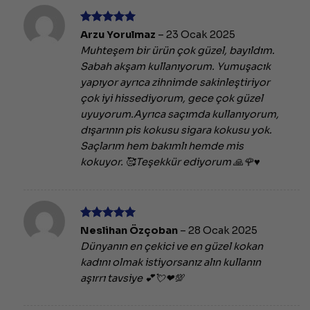
5 üzerinden
Arzu Yorulmaz
–
23 Ocak 2025
5
oy aldı
Muhteşem bir ürün çok güzel, bayıldım.
Sabah akşam kullanıyorum. Yumuşacık
yapıyor ayrıca zihnimde sakinleştiriyor
çok iyi hissediyorum, gece çok güzel
uyuyorum.Ayrıca saçımda kullanıyorum,
dışarının pis kokusu sigara kokusu yok.
Saçlarım hem bakımlı hemde mis
kokuyor. 🥰Teşekkür ediyorum 🙏🌹♥️
5 üzerinden
Neslihan Özçoban
–
28 Ocak 2025
5
oy aldı
Dünyanın en çekici ve en güzel kokan
kadını olmak istiyorsanız alın kullanın
aşırrı tavsiye 💕💘❤💯