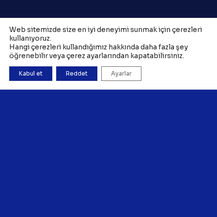
Web sitemizde size en iyi deneyimi sunmak için çerezleri
kullanıyoruz.
Hangi çerezleri kullandığımız hakkında daha fazla şey
öğrenebilir veya çerez ayarlarından kapatabilirsiniz.
Kabul et
Reddet
Ayarlar
Copyright 2026 ©
TAZ Medya
×
Lapis Işıltılı Kuru Yağ Satışta! ✨