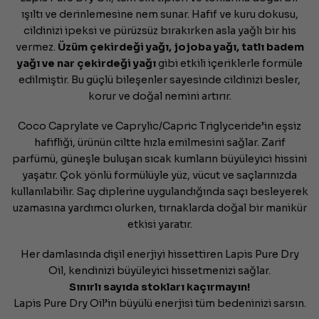
dayanarak
5
ışıltı ve derinlemesine nem sunar. Hafif ve kuru dokusu,
üzerinden
cildinizi ipeksi ve pürüzsüz bırakırken asla yağlı bir his
4.36
puan
vermez.
Üzüm çekirdeği yağı, jojoba yağı, tatlı badem
aldı
yağı ve nar çekirdeği yağı
gibi etkili içeriklerle formüle
edilmiştir. Bu güçlü bileşenler sayesinde cildinizi besler,
korur ve doğal nemini artırır.
Coco Caprylate ve Caprylic/Capric Triglyceride’in eşsiz
hafifliği, ürünün ciltte hızla emilmesini sağlar. Zarif
parfümü, güneşle buluşan sıcak kumların büyüleyici hissini
yaşatır. Çok yönlü formülüyle yüz, vücut ve saçlarınızda
kullanılabilir. Saç diplerine uygulandığında saçı besleyerek
uzamasına yardımcı olurken, tırnaklarda doğal bir manikür
etkisi yaratır.
Her damlasında dişil enerjiyi hissettiren Lapis Pure Dry
Oil, kendinizi büyüleyici hissetmenizi sağlar.
Sınırlı sayıda stokları kaçırmayın!
Lapis Pure Dry Oil’in büyülü enerjisi tüm bedeninizi sarsın.