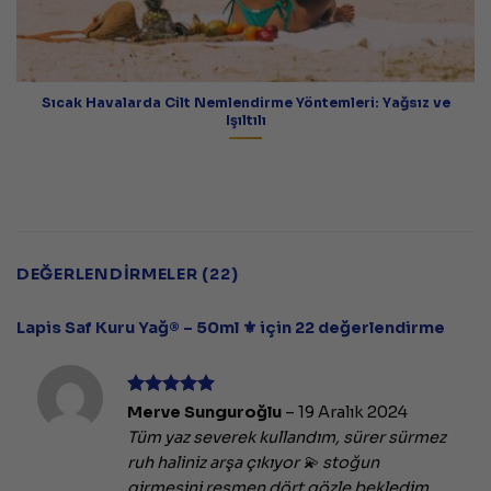
 ve
Yaz Tatilinde Minimalist Güzellik: Az Ürünle Maksimum 
DEĞERLENDIRMELER (22)
Lapis Saf Kuru Yağ® – 50ml ⚜️
için 22 değerlendirme
5 üzerinden
Merve Sunguroğlu
–
19 Aralık 2024
5
oy aldı
Tüm yaz severek kullandım, sürer sürmez
ruh haliniz arşa çıkıyor 💫 stoğun
girmesini resmen dört gözle bekledim,