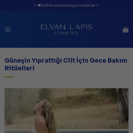
İçeriğe
🤍 🚚 2000₺ ve Üzeri Kargo Ücretsizdir 🤍
atla
Güneşin Yıprattığı Cilt İçin Gece Bakım
Ritüelleri