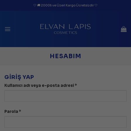
İçeriğe
🤍 🚚 2000₺ ve Üzeri Kargo Ücretsizdir 🤍
atla
HESABIM
GIRIŞ YAP
Gerekli
Kullanıcı adı veya e-posta adresi
*
Gerekli
Parola
*