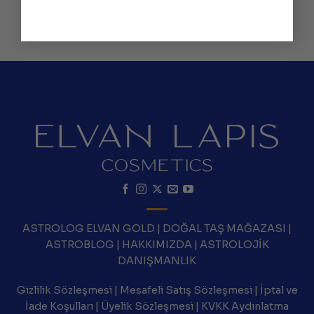
ASTROLOG ELVAN GOLD
|
DOĞAL TAŞ MAĞAZASI
|
ASTROBLOG
|
HAKKIMIZDA
|
ASTROLOJİK
DANIŞMANLIK
Gizlilik Sözleşmesi
|
Mesafeli Satış Sözleşmesi
|
İptal ve
İade Koşulları
|
Üyelik Sözleşmesi
|
KVKK Aydınlatma