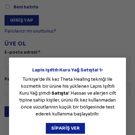
Beni hatırla
GIRIŞ YAP
Parolanızı mı unuttunuz?
ÜYE OL
Gerekli
E-posta adresi
*
×
Lapis Işıltılı Kuru Yağ Satışta! ✨
Gerekli
Türkiye'de ilk kez Theta Healing tekniği ile
Parola
*
kozmetik bir ürüne his yüklenen Lapis Işıltılı
Kuru Yağ şimdi
Satışta
! Hassas ve alerjen cilt
tipine sahip kişiler, ürünü ilk kez kullanmadan
önce vücutlarının küçük bir bölgesinde test
ÜYE OL
ederek kullanıma başlayabilir.
SİPARİŞ VER