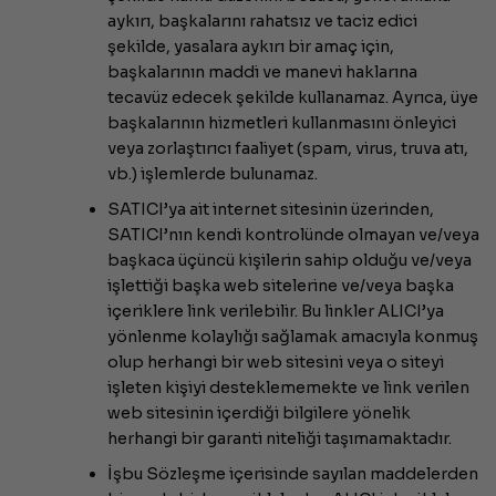
aykırı, başkalarını rahatsız ve taciz edici
şekilde, yasalara aykırı bir amaç için,
başkalarının maddi ve manevi haklarına
tecavüz edecek şekilde kullanamaz. Ayrıca, üye
başkalarının hizmetleri kullanmasını önleyici
veya zorlaştırıcı faaliyet (spam, virus, truva atı,
vb.) işlemlerde bulunamaz.
SATICI’ya ait internet sitesinin üzerinden,
SATICI’nın kendi kontrolünde olmayan ve/veya
başkaca üçüncü kişilerin sahip olduğu ve/veya
işlettiği başka web sitelerine ve/veya başka
içeriklere link verilebilir. Bu linkler ALICI’ya
yönlenme kolaylığı sağlamak amacıyla konmuş
olup herhangi bir web sitesini veya o siteyi
işleten kişiyi desteklememekte ve link verilen
web sitesinin içerdiği bilgilere yönelik
herhangi bir garanti niteliği taşımamaktadır.
İşbu Sözleşme içerisinde sayılan maddelerden