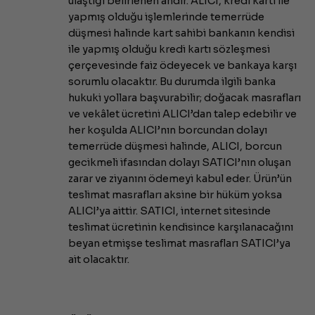
ulaştığı belirlenen andır. ALICI, kredi kartı ile
yapmış olduğu işlemlerinde temerrüde
düşmesi halinde kart sahibi bankanın kendisi
ile yapmış olduğu kredi kartı sözleşmesi
çerçevesinde faiz ödeyecek ve bankaya karşı
sorumlu olacaktır. Bu durumda ilgili banka
hukuki yollara başvurabilir; doğacak masrafları
ve vekâlet ücretini ALICI’dan talep edebilir ve
her koşulda ALICI’nın borcundan dolayı
temerrüde düşmesi halinde, ALICI, borcun
gecikmeli ifasından dolayı SATICI’nın oluşan
zarar ve ziyanını ödemeyi kabul eder. Ürün’ün
teslimat masrafları aksine bir hüküm yoksa
ALICI’ya aittir. SATICI, internet sitesinde
teslimat ücretinin kendisince karşılanacağını
beyan etmişse teslimat masrafları SATICI’ya
ait olacaktır.