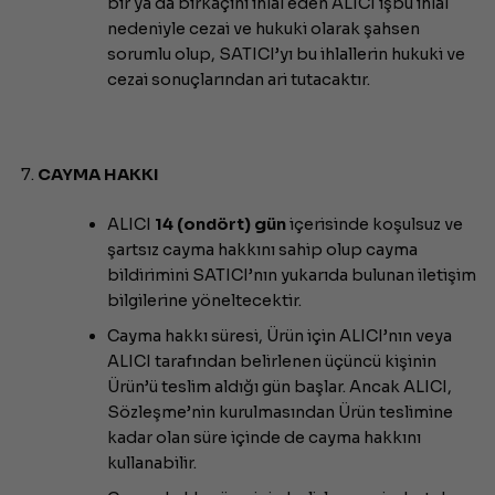
bir ya da birkaçını ihlal eden ALICI işbu ihlal
nedeniyle cezai ve hukuki olarak şahsen
sorumlu olup, SATICI’yı bu ihlallerin hukuki ve
cezai sonuçlarından ari tutacaktır.
CAYMA HAKKI
ALICI
14 (ondört) gün
içerisinde koşulsuz ve
şartsız cayma hakkını sahip olup cayma
bildirimini SATICI’nın yukarıda bulunan iletişim
bilgilerine yöneltecektir.
Cayma hakkı süresi, Ürün için ALICI’nın veya
ALICI tarafından belirlenen üçüncü kişinin
Ürün’ü teslim aldığı gün başlar. Ancak ALICI,
Sözleşme’nin kurulmasından Ürün teslimine
kadar olan süre içinde de cayma hakkını
kullanabilir.