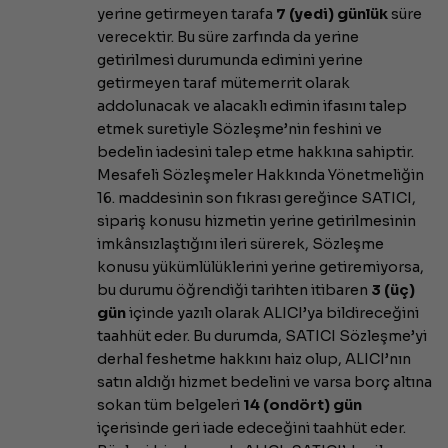
yerine getirmeyen tarafa
7 (yedi) günlük
süre
verecektir. Bu süre zarfında da yerine
getirilmesi durumunda edimini yerine
getirmeyen taraf mütemerrit olarak
addolunacak ve alacaklı edimin ifasını talep
etmek suretiyle Sözleşme’nin feshini ve
bedelin iadesini talep etme hakkına sahiptir.
Mesafeli Sözleşmeler Hakkında Yönetmeliğin
16. maddesinin son fıkrası gereğince SATICI,
sipariş konusu hizmetin yerine getirilmesinin
imkânsızlaştığını ileri sürerek, Sözleşme
konusu yükümlülüklerini yerine getiremiyorsa,
bu durumu öğrendiği tarihten itibaren
3 (üç)
gün
içinde yazılı olarak ALICI’ya bildireceğini
taahhüt eder. Bu durumda, SATICI Sözleşme’yi
derhal feshetme hakkını haiz olup, ALICI’nın
satın aldığı hizmet bedelini ve varsa borç altına
sokan tüm belgeleri
14 (ondört) gün
içerisinde geri iade edeceğini taahhüt eder.