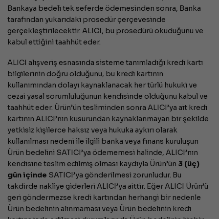
Bankaya bedeli tek seferde ödemesinden sonra, Banka
tarafından yukarıdaki prosedür çerçevesinde
gerçekleştirilecektir. ALICI, bu prosedürü okuduğunu ve
kabul ettiğini taahhüt eder.
ALICI alışveriş esnasında sisteme tanımladığı kredi kartı
bilgilerinin doğru olduğunu, bu kredi kartının
kullanımından dolayı kaynaklanacak her türlü hukuki ve
cezai yasal sorumluluğunun kendisinde olduğunu kabul ve
taahhüt eder. Ürün’ün tesliminden sonra ALICI’ya ait kredi
kartının ALICI’nın kusurundan kaynaklanmayan bir şekilde
yetkisiz kişilerce haksız veya hukuka aykırı olarak
kullanılması nedeni ile ilgili banka veya finans kuruluşun
Ürün bedelini SATICI’ya ödememesi halinde, ALICI’nın
kendisine teslim edilmiş olması kaydıyla Ürün’ün
3 (üç)
gün içinde
SATICI’ya gönderilmesi zorunludur. Bu
takdirde nakliye giderleri ALICI’ya aittir. Eğer ALICI Ürün’ü
geri göndermezse kredi kartından herhangi bir nedenle
Ürün bedelinin alınmaması veya Ürün bedelinin kredi