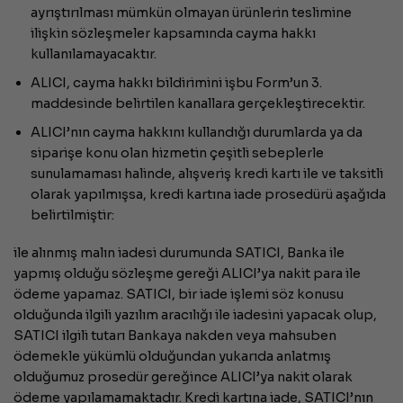
ayrıştırılması mümkün olmayan ürünlerin teslimine
ilişkin sözleşmeler kapsamında cayma hakkı
kullanılamayacaktır.
ALICI, cayma hakkı bildirimini işbu Form’un 3.
maddesinde belirtilen kanallara gerçekleştirecektir.
ALICI’nın cayma hakkını kullandığı durumlarda ya da
siparişe konu olan hizmetin çeşitli sebeplerle
sunulamaması halinde, alışveriş kredi kartı ile ve taksitli
olarak yapılmışsa, kredi kartına iade prosedürü aşağıda
belirtilmiştir:
ile alınmış malın iadesi durumunda SATICI, Banka ile
yapmış olduğu sözleşme gereği ALICI’ya nakit para ile
ödeme yapamaz. SATICI, bir iade işlemi söz konusu
olduğunda ilgili yazılım aracılığı ile iadesini yapacak olup,
SATICI ilgili tutarı Bankaya nakden veya mahsuben
ödemekle yükümlü olduğundan yukarıda anlatmış
olduğumuz prosedür gereğince ALICI’ya nakit olarak
ödeme yapılamamaktadır. Kredi kartına iade, SATICI’nın