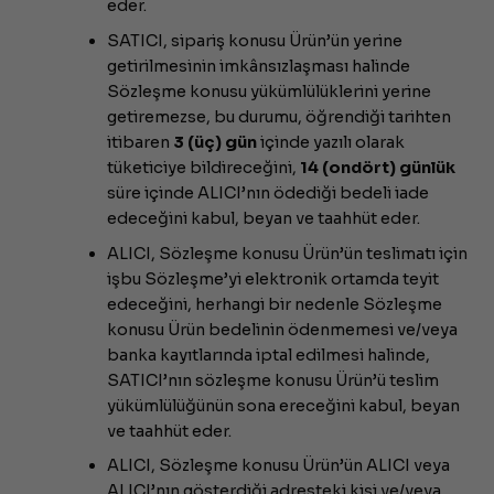
eder.
SATICI, sipariş konusu Ürün’ün yerine
getirilmesinin imkânsızlaşması halinde
Sözleşme konusu yükümlülüklerini yerine
getiremezse, bu durumu, öğrendiği tarihten
itibaren
3 (üç) gün
içinde yazılı olarak
tüketiciye bildireceğini,
14 (ondört) günlük
süre içinde ALICI’nın ödediği bedeli iade
edeceğini kabul, beyan ve taahhüt eder.
ALICI, Sözleşme konusu Ürün’ün teslimatı için
işbu Sözleşme’yi elektronik ortamda teyit
edeceğini, herhangi bir nedenle Sözleşme
konusu Ürün bedelinin ödenmemesi ve/veya
banka kayıtlarında iptal edilmesi halinde,
SATICI’nın sözleşme konusu Ürün’ü teslim
yükümlülüğünün sona ereceğini kabul, beyan
ve taahhüt eder.
ALICI, Sözleşme konusu Ürün’ün ALICI veya
ALICI’nın gösterdiği adresteki kişi ve/veya