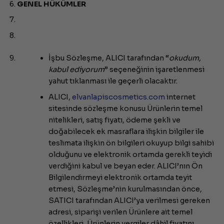
GENEL HÜKÜMLER
İşbu Sözleşme, ALICI tarafından “
okudum,
kabul ediyorum
” seçeneğinin işaretlenmesi
yahut tıklanması ile geçerli olacaktır.
ALICI,
elvanlapiscosmetics.com
internet
sitesinde sözleşme konusu Ürünlerin temel
nitelikleri, satış fiyatı, ödeme şekli ve
doğabilecek ek masraflara ilişkin bilgiler ile
teslimata ilişkin ön bilgileri okuyup bilgi sahibi
olduğunu ve elektronik ortamda gerekli teyidi
verdiğini kabul ve beyan eder. ALICI’nın Ön
Bilgilendirmeyi elektronik ortamda teyit
etmesi, Sözleşme’nin kurulmasından önce,
SATICI tarafından ALICI’ya verilmesi gereken
adresi, siparişi verilen Ürünlere ait temel
özellikleri, Ürünlerin vergiler dâhil fiyatını,