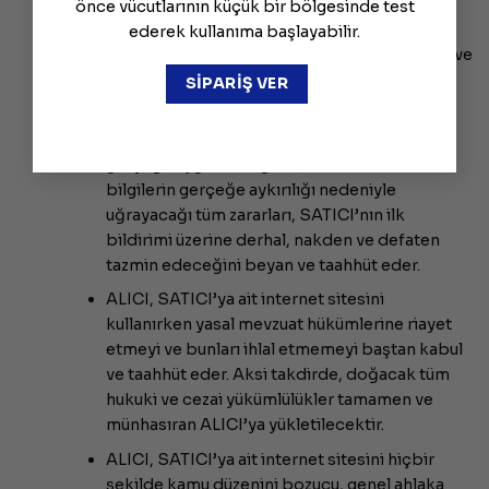
ambalajı yırtılmış vb. hasarlı ve ayıplı
önce vücutlarının küçük bir bölgesinde test
mal/hizmeti kargo şirketinden teslim
ederek kullanıma başlayabilir.
almayacaktır. Teslim alınan emtianın hasarsız ve
sağlam olduğu kabul edilecektir.
SİPARİŞ VER
ALICI, SATICI’ya ait internet sitesine üye
olurken verdiği kişisel ve diğer sair bilgilerin
gerçeğe uygun olduğunu, SATICI’nın bu
bilgilerin gerçeğe aykırılığı nedeniyle
uğrayacağı tüm zararları, SATICI’nın ilk
bildirimi üzerine derhal, nakden ve defaten
tazmin edeceğini beyan ve taahhüt eder.
ALICI, SATICI’ya ait internet sitesini
kullanırken yasal mevzuat hükümlerine riayet
etmeyi ve bunları ihlal etmemeyi baştan kabul
ve taahhüt eder. Aksi takdirde, doğacak tüm
hukuki ve cezai yükümlülükler tamamen ve
münhasıran ALICI’ya yükletilecektir.
ALICI, SATICI’ya ait internet sitesini hiçbir
şekilde kamu düzenini bozucu, genel ahlaka