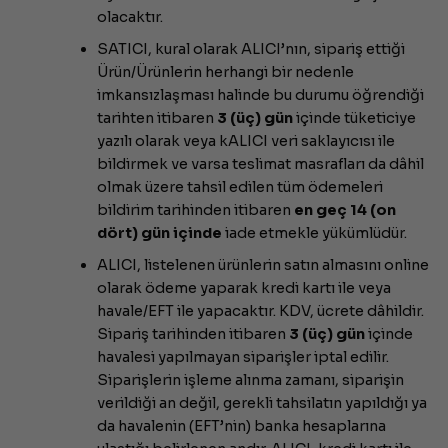
olacaktır.
SATICI, kural olarak ALICI’nın, sipariş ettiği
Ürün/Ürünlerin herhangi bir nedenle
imkansızlaşması halinde bu durumu öğrendiği
tarihten itibaren
3 (üç) gün
içinde tüketiciye
yazılı olarak veya kALICI veri saklayıcısı ile
bildirmek ve varsa teslimat masrafları da dâhil
olmak üzere tahsil edilen tüm ödemeleri
bildirim tarihinden itibaren
en geç 14 (on
dört) gün içinde
iade etmekle yükümlüdür.
ALICI, listelenen ürünlerin satın almasını online
olarak ödeme yaparak kredi kartı ile veya
havale/EFT ile yapacaktır. KDV, ücrete dâhildir.
Sipariş tarihinden itibaren
3 (üç) gün
içinde
havalesi yapılmayan siparişler iptal edilir.
Siparişlerin işleme alınma zamanı, siparişin
verildiği an değil, gerekli tahsilatın yapıldığı ya
da havalenin (EFT’nin) banka hesaplarına