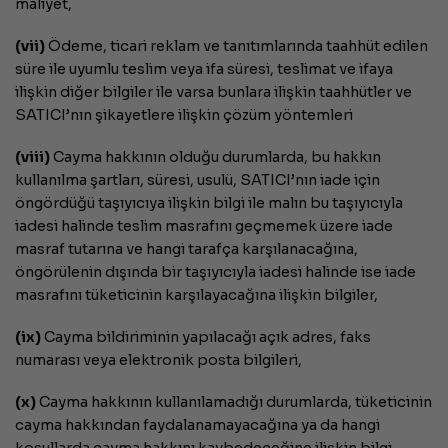
maliyet,
(vii)
Ödeme, ticari reklam ve tanıtımlarında taahhüt edilen
süre ile uyumlu teslim veya ifa süresi, teslimat ve ifaya
ilişkin diğer bilgiler ile varsa bunlara ilişkin taahhütler ve
SATICI’nın şikayetlere ilişkin çözüm yöntemleri
(viii)
Cayma hakkının olduğu durumlarda, bu hakkın
kullanılma şartları, süresi, usulü, SATICI’nın iade için
öngördüğü taşıyıcıya ilişkin bilgi ile malın bu taşıyıcıyla
iadesi halinde teslim masrafını geçmemek üzere iade
masraf tutarına ve hangi tarafça karşılanacağına,
öngörülenin dışında bir taşıyıcıyla iadesi halinde ise iade
masrafını tüketicinin karşılayacağına ilişkin bilgiler,
(ix)
Cayma bildiriminin yapılacağı açık adres, faks
numarası veya elektronik posta bilgileri,
(x)
Cayma hakkının kullanılamadığı durumlarda, tüketicinin
cayma hakkından faydalanamayacağına ya da hangi
koşullarda cayma hakkını kaybedeceğine ilişkin bilgi,