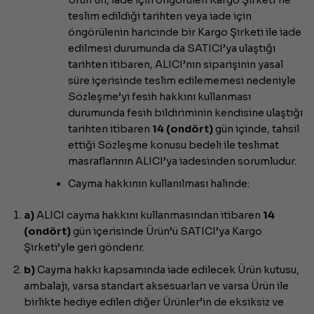
Ürün’ün, iade için öngörülen Kargo Şirketi’ne
teslim edildiği tarihten veya iade için
öngörülenin haricinde bir Kargo Şirketi ile iade
edilmesi durumunda da SATICI’ya ulaştığı
tarihten itibaren, ALICI’nın siparişinin yasal
süre içerisinde teslim edilememesi nedeniyle
Sözleşme’yi fesih hakkını kullanması
durumunda fesih bildiriminin kendisine ulaştığı
tarihten itibaren
14 (ondört)
gün içinde, tahsil
ettiği Sözleşme konusu bedeli ile teslimat
masraflarının ALICI’ya iadesinden sorumludur.
Cayma hakkının kullanılması halinde:
a)
ALICI cayma hakkını kullanmasından itibaren
14
(ondört)
gün içerisinde Ürün’ü SATICI’ya Kargo
Şirketi’yle geri gönderir.
b)
Cayma hakkı kapsamında iade edilecek Ürün kutusu,
ambalajı, varsa standart aksesuarları ve varsa Ürün ile
birlikte hediye edilen diğer Ürünler’in de eksiksiz ve