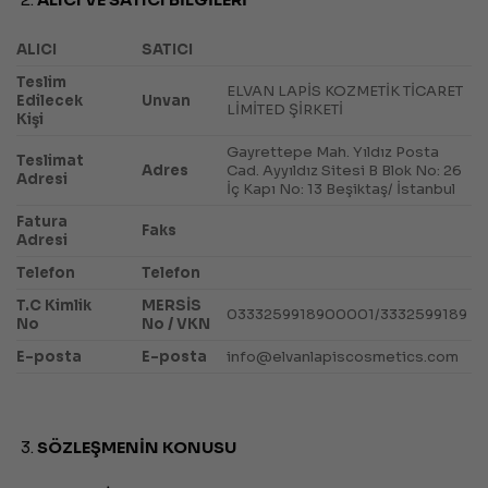
ALICI VE SATICI BİLGİLERİ
ALICI
SATICI
Teslim
ELVAN LAPİS KOZMETİK TİCARET
Edilecek
Unvan
LİMİTED ŞİRKETİ
Kişi
Gayrettepe Mah. Yıldız Posta
Teslimat
Adres
Cad. Ayyıldız Sitesi B Blok No: 26
Adresi
İç Kapı No: 13 Beşiktaş/ İstanbul
Fatura
Faks
Adresi
Telefon
Telefon
T.C Kimlik
MERSİS
0333259918900001/3332599189
No
No / VKN
E-posta
E-posta
info@elvanlapiscosmetics.com
SÖZLEŞMENİN KONUSU