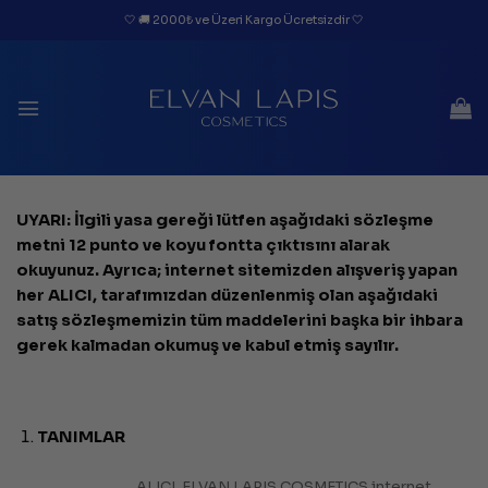
İçeriğe
🤍 🚚 2000₺ ve Üzeri Kargo Ücretsizdir 🤍
atla
UYARI: İlgili yasa gereği lütfen aşağıdaki sözleşme
metni 12 punto ve koyu fontta çıktısını alarak
okuyunuz. Ayrıca; internet sitemizden alışveriş yapan
her ALICI, tarafımızdan düzenlenmiş olan aşağıdaki
satış sözleşmemizin tüm maddelerini başka bir ihbara
gerek kalmadan okumuş ve kabul etmiş sayılır.
TANIMLAR
ALICI, ELVAN LAPIS COSMETICS internet