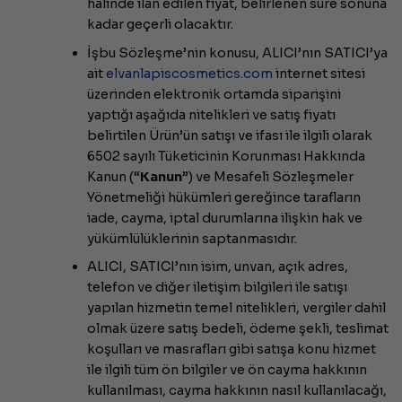
halinde ilan edilen fiyat, belirlenen süre sonuna
kadar geçerli olacaktır.
İşbu Sözleşme’nin konusu, ALICI’nın SATICI’ya
ait
elvanlapiscosmetics.com
internet sitesi
üzerinden elektronik ortamda siparişini
yaptığı aşağıda nitelikleri ve satış fiyatı
belirtilen Ürün’ün satışı ve ifası ile ilgili olarak
6502 sayılı Tüketicinin Korunması Hakkında
Kanun (“
Kanun
”) ve Mesafeli Sözleşmeler
Yönetmeliği hükümleri gereğince tarafların
iade, cayma, iptal durumlarına ilişkin hak ve
yükümlülüklerinin saptanmasıdır.
ALICI, SATICI’nın isim, unvan, açık adres,
telefon ve diğer iletişim bilgileri ile satışı
yapılan hizmetin temel nitelikleri, vergiler dahil
olmak üzere satış bedeli, ödeme şekli, teslimat
koşulları ve masrafları gibi satışa konu hizmet
ile ilgili tüm ön bilgiler ve ön cayma hakkının
kullanılması, cayma hakkının nasıl kullanılacağı,