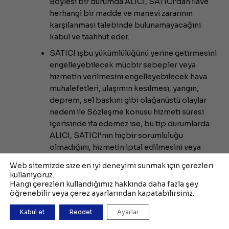
Böylesi bir durumda ALICI, SATICI’dan ilave
herhangi bir madde ve manevi zararının
karşılanması talebinde bulunamayacağını
kabul ve taahhüt eder.
SATICI işbu yükümlülüğünü yerine getirmesini
engelleyebilecek mücbir sebepler veya
hizmetin verilmesini engelleyebilecek hava
muhalefetleri, ulaşımın kesilmesi, yangın,
deprem, sel baskını gibi olağanüstü olaylar
nedeni ile Sözleşme konusu hizmeti süresi
içerisinde ifa edemez ise, bu tip durumlarda
ALICI, SATICI’nın hiçbir sorumluluğu
olmadığını, hizmetin iptal edilmesini veya
hizmetin ifasını engelleyici durumunun ortadan
Web sitemizde size en iyi deneyimi sunmak için çerezleri
kalkmasına kadar ertelenmesi haklarından
kullanıyoruz.
birini kullanabilir.
Hangi çerezleri kullandığımız hakkında daha fazla şey
öğrenebilir veya çerez ayarlarından kapatabilirsiniz.
Kabul et
Reddet
Ayarlar
KİŞİSEL VERİLERİN KORUNMASI VE GİZLİLİK