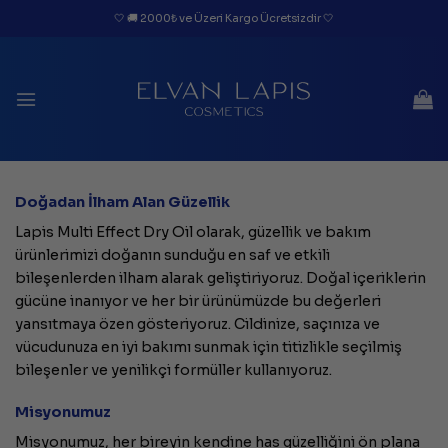
İçeriğe
🤍 🚚 2000₺ ve Üzeri Kargo Ücretsizdir 🤍
atla
Doğadan İlham Alan Güzellik
Lapis Multi Effect Dry Oil olarak, güzellik ve bakım
ürünlerimizi doğanın sunduğu en saf ve etkili
bileşenlerden ilham alarak geliştiriyoruz. Doğal içeriklerin
gücüne inanıyor ve her bir ürünümüzde bu değerleri
yansıtmaya özen gösteriyoruz. Cildinize, saçınıza ve
vücudunuza en iyi bakımı sunmak için titizlikle seçilmiş
bileşenler ve yenilikçi formüller kullanıyoruz.
Misyonumuz
Misyonumuz, her bireyin kendine has güzelliğini ön plana