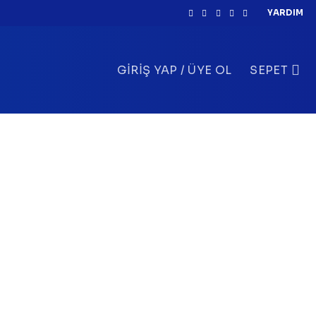
YARDIM
GIRIŞ YAP / ÜYE OL
SEPET