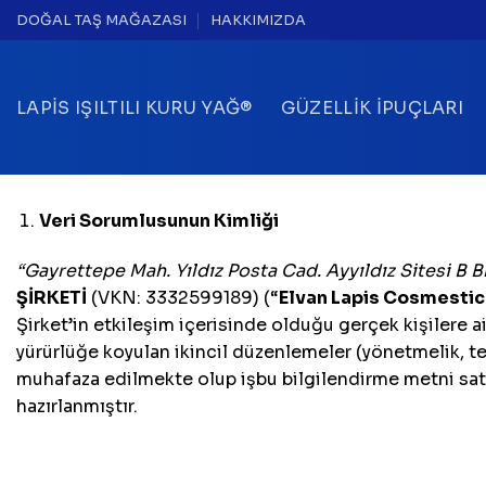
İçeriğe
DOĞAL TAŞ MAĞAZASI
HAKKIMIZDA
atla
LAPIS IŞILTILI KURU YAĞ®
GÜZELLIK İPUÇLARI
Veri Sorumlusunun Kimliği
“Gayrettepe Mah. Yıldız Posta Cad. Ayyıldız Sitesi B B
ŞİRKETİ
(VKN: 3332599189) (“
Elvan Lapis Cosmestic
Şirket’in etkileşim içerisinde olduğu gerçek kişilere ai
yürürlüğe koyulan ikincil düzenlemeler (yönetmelik, teb
muhafaza edilmekte olup işbu bilgilendirme metni satın 
hazırlanmıştır.