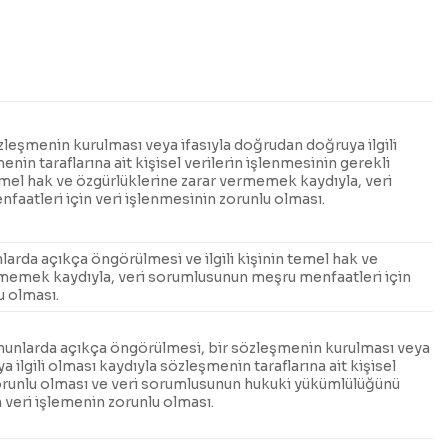
zleşmenin kurulması veya ifasıyla doğrudan doğruya ilgili
nin taraflarına ait kişisel verilerin işlenmesinin gerekli
 temel hak ve özgürlüklerine zarar vermemek kaydıyla, veri
aatleri için veri işlenmesinin zorunlu olması.
larda açıkça öngörülmesi ve ilgili kişinin temel hak ve
rmemek kaydıyla, veri sorumlusunun meşru menfaatleri için
u olması.
nunlarda açıkça öngörülmesi, bir sözleşmenin kurulması veya
 ilgili olması kaydıyla sözleşmenin taraflarına ait kişisel
zorunlu olması ve veri sorumlusunun hukuki yükümlülüğünü
n veri işlemenin zorunlu olması.