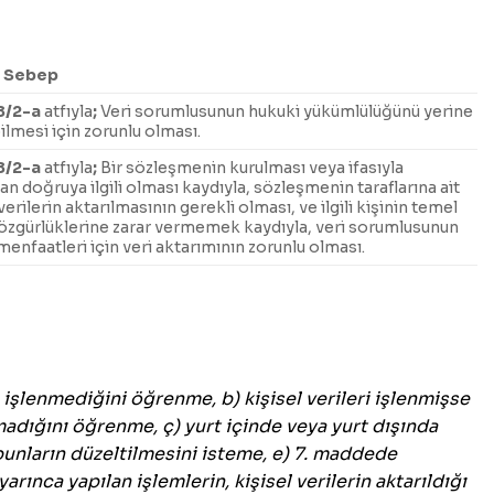
i Sebep
8/2-a
atfıyla
;
Veri sorumlusunun hukuki yükümlülüğünü yerine
ilmesi için zorunlu olması.
8/2-a
atfıyla
;
Bir sözleşmenin kurulması veya ifasıyla
n doğruya ilgili olması kaydıyla, sözleşmenin taraflarına ait
 verilerin aktarılmasının gerekli olması, ve ilgili kişinin temel
özgürlüklerine zarar vermemek kaydıyla, veri sorumlusunun
enfaatleri için veri aktarımının zorunlu olması.
ip işlenmediğini öğrenme, b) kişisel verileri işlenmişse
lmadığını öğrenme, ç) yurt içinde veya yurt dışında
e bunların düzeltilmesini isteme, e) 7. maddede
arınca yapılan işlemlerin, kişisel verilerin aktarıldığı