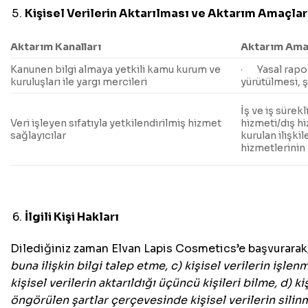
Kişisel Verilerin Aktarılması ve Aktarım Amaçlar
Aktarım Kanalları
Aktarım Ama
Kanunen bilgi almaya yetkili kamu kurum ve
· Yasal rapor
kuruluşları ile yargı mercileri
yürütülmesi, ş
İş ve iş sürek
Veri işleyen sıfatıyla yetkilendirilmiş hizmet
hizmeti/dış hi
sağlayıcılar
kurulan ilişki
hizmetlerinin
İlgili Kişi Hakları
Dilediğiniz zaman Elvan Lapis Cosmetics’e başvurara
buna ilişkin bilgi talep etme, c) kişisel verilerin işl
kişisel verilerin aktarıldığı üçüncü kişileri bilme, d) 
öngörülen şartlar çerçevesinde kişisel verilerin silinme