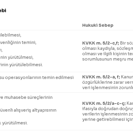
ebi
Hukuki Sebep
ilebilmesi,
venliğinin temini,
KVKK m. 5/2-c,f;
Bir sö
olması kaydıyla, sözleşme
ı,
olması ve ilgili kişinin
nin yürütülmesi,
sorumlusunun meşru menf
rinin yürütülebilmesi.
KVKK m. 5/2-a, f;
Kanun
usu operasyonlarının temin edilmesi
özgürlüklerine zarar ve
veri işlenmesinin zorunl
s ve muhasebe süreçlerinin
KVKK m. 5/2/a-c-ç;
Ka
ifasıyla doğrudan doğruya
üvenli alışveriş altyapısının
verilerin işlenmesinin 
yerine getirebilmesi içi
k yürütülmesi.