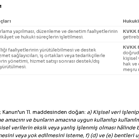
ı
çları
Hukuk
lama yapılması, düzenleme ve denetim faaliyetlerinin
KVKK 
ikâyet ve hukuki süreçlerin işletilmesi.
getireb
KVKK 
liliği faaliyetlerinin yürütülebilmesi ve destek
doğruda
zmet sağlayıcıları, iş ortakları veya tedarikçilerle
kişisel
lerin yönetimi, hizmet satışı sonrası destek/dış
hak ve 
 yürütülmesi.
meşru m
k; Kanun’un 11. maddesinden doğan:
a) Kişisel veri işlen
enme amacını ve bunların amacına uygun kullanılıp kullanı
kişisel verilerin eksik veya yanlış işlenmiş olması hâlind
sini veya yok edilmesini isteme, f) (d) ve (e) bentleri uy