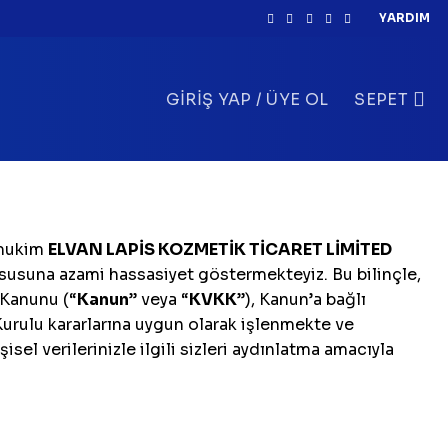
YARDIM
GIRIŞ YAP / ÜYE OL
SEPET
mukim
ELVAN LAPİS KOZMETİK TİCARET LİMİTED
 hususuna azami hassasiyet göstermekteyiz. Bu bilinçle,
ı Kanunu (“
Kanun
” veya “
KVKK
”), Kanun’a bağlı
 Kurulu kararlarına uygun olarak işlenmekte ve
el verilerinizle ilgili sizleri aydınlatma amacıyla