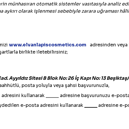
lerin münhasıran otomatik sistemler vasıtasıyla analiz ed
una aykırı olarak işlenmesi sebebiyle zarara uğraması hâl
nizi
www.elvanlapiscosmetics.com
adresinden veya t
rtlarla birlikte iletebilirsiniz;
d. Ayyıldız Sitesi B Blok No: 26 İç Kapı No: 13 Beşiktaş/
taahhütlü, posta yoluyla veya şahsi başvurunuzla,
P) adresini kullanarak _____ adresine başvurunuzu e-post
kaydedilen e-posta adresini kullanarak
_____
adresine e-po