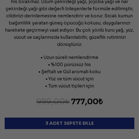
his bırakmaz. Üzüm çekirdeği yağı, jojoba yağı ve nar
çekirdeği yağı gibi değerli bileşenlerle formüle edilmiştir,
cildinizi derinlemesine nemlendirir ve korur. Sıcak kumun
bağımlılık yaratan güneş öpücüğü kokusu, duygularınızı
harekete geçirmeyi vaat ediyor. Bu çok yönlü kuru yağ, yüz,
vücut ve saçlarınızda kullanılabilir, güzellik rutininizi
dönüştürür.
• Uzun süreli nemlendirme
• %100 pürüzsüz his
• Şeftali ve Gül aromalı koku
• Yüz ve tüm vücut için
• Tüm vücut tipleri için
999,00₺
777,00₺
3 ADET SEPETE EKLE