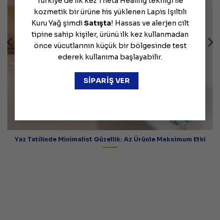
Türkiye'de ilk kez Theta Healing tekniği ile
kozmetik bir ürüne his yüklenen Lapis Işıltılı
Kuru Yağ şimdi
Satışta
! Hassas ve alerjen cilt
tipine sahip kişiler, ürünü ilk kez kullanmadan
önce vücutlarının küçük bir bölgesinde test
ederek kullanıma başlayabilir.
SİPARİŞ VER
Yaz Tatilinde Minimalist Güzellik: Az Ürünle Maksimum Etki