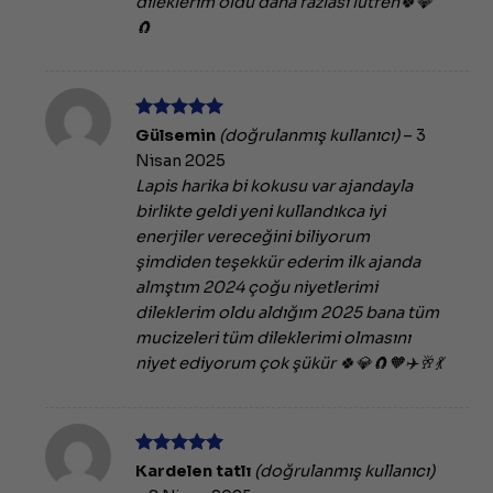
dileklerim oldu daha fazlası lütfen🍀💎
🧲
5 üzerinden
Gülsemin
(doğrulanmış kullanıcı)
–
3
5
oy aldı
Nisan 2025
Lapis harika bi kokusu var ajandayla
birlikte geldi yeni kullandıkca iyi
enerjiler vereceğini biliyorum
şimdiden teşekkür ederim ilk ajanda
almştım 2024 çoğu niyetlerimi
dileklerim oldu aldığım 2025 bana tüm
mucizeleri tüm dileklerimi olmasını
niyet ediyorum çok şükür 🍀💎🧲🧡✈️🥂💃
5 üzerinden
Kardelen tatlı
(doğrulanmış kullanıcı)
5
oy aldı