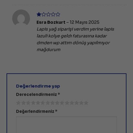
5
Esra Bozkurt
–
12 Mayıs 2025
üzerinden
Lapis yağ siparişi verdim yerine lapis
1
oy
lazuli kolye geldı faturasına kadar
aldı
dmden wp attım dönüş yapılmıyor
mağdurum
Değerlendirme yap
Derecelendirmeniz
*
Değerlendirmeniz
*