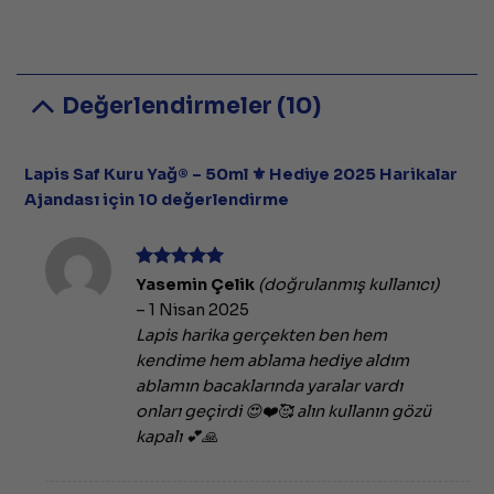
Değerlendirmeler (10)
Lapis Saf Kuru Yağ® – 50ml ⚜️ Hediye 2025 Harikalar
Ajandası
için 10 değerlendirme
5 üzerinden
Yasemin Çelik
(doğrulanmış kullanıcı)
5
oy aldı
–
1 Nisan 2025
Lapis harika gerçekten ben hem
kendime hem ablama hediye aldım
ablamın bacaklarında yaralar vardı
onları geçirdi 😍❤️🥰 alın kullanın gözü
kapalı 💕🙏