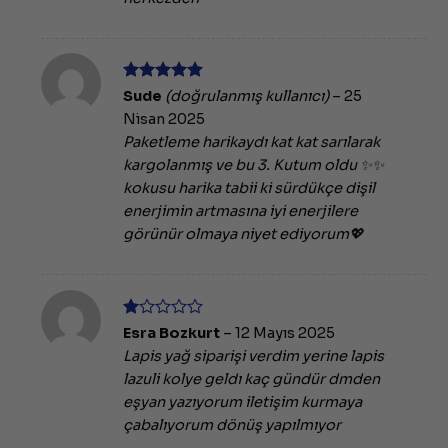
5 üzerinden
Sude
(doğrulanmış kullanıcı)
–
25
5
oy aldı
Nisan 2025
Paketleme harikaydı kat kat sarılarak
kargolanmış ve bu 3. Kutum oldu ✨✨
kokusu harika tabii ki sürdükçe dişil
enerjimin artmasına iyi enerjilere
görünür olmaya niyet ediyorum💖
5
Esra Bozkurt
–
12 Mayıs 2025
üzerinden
Lapis yağ siparişi verdim yerine lapis
1
oy
lazuli kolye geldı kaç gündür dmden
aldı
eşyan yazıyorum iletişim kurmaya
çabalıyorum dönüş yapılmıyor