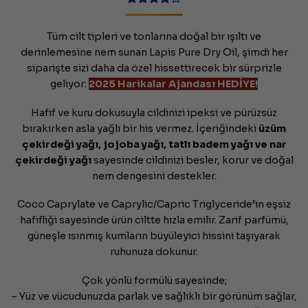
10
müşteri
puanına
Tüm cilt tipleri ve tonlarına doğal bir ışıltı ve
dayanarak
5
derinlemesine nem sunan Lapis Pure Dry Oil, şimdi her
üzerinden
siparişte sizi daha da özel hissettirecek bir sürprizle
4.2
puan
aldı
geliyor:
2025 Harikalar Ajandası HEDİYE!
Hafif ve kuru dokusuyla cildinizi ipeksi ve pürüzsüz
bırakırken asla yağlı bir his vermez. İçeriğindeki
üzüm
çekirdeği yağı, jojoba yağı, tatlı badem yağı ve nar
çekirdeği yağı
sayesinde cildinizi besler, korur ve doğal
nem dengesini destekler.
Coco Caprylate ve Caprylic/Capric Triglyceride’in eşsiz
hafifliği sayesinde ürün ciltte hızla emilir. Zarif parfümü,
güneşle ısınmış kumların büyüleyici hissini taşıyarak
ruhunuza dokunur.
Çok yönlü formülü sayesinde;
– Yüz ve vücudunuzda parlak ve sağlıklı bir görünüm sağlar,