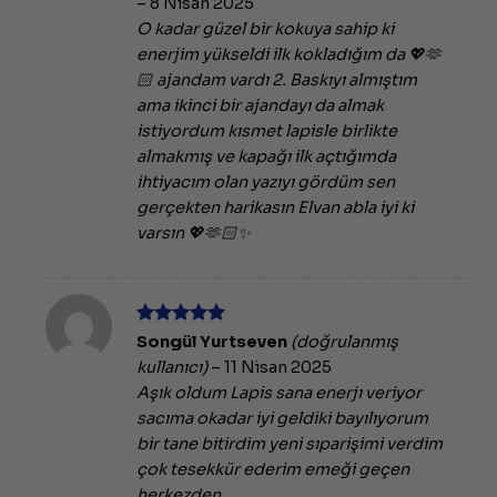
–
8 Nisan 2025
O kadar güzel bir kokuya sahip ki
enerjim yükseldi ilk kokladığım da 💖🫶
🏻 ajandam vardı 2. Baskıyı almıştım
ama ikinci bir ajandayı da almak
istiyordum kısmet lapisle birlikte
almakmış ve kapağı ilk açtığımda
ihtiyacım olan yazıyı gördüm sen
gerçekten harikasın Elvan abla iyi ki
varsın 💖🫶🏻✨
5 üzerinden
Songül Yurtseven
(doğrulanmış
5
oy aldı
kullanıcı)
–
11 Nisan 2025
Aşık oldum Lapis sana enerjı veriyor
sacıma okadar iyi geldiki bayılıyorum
bir tane bitirdim yeni sıparişimi verdim
çok tesekkür ederim emeği geçen
herkezden