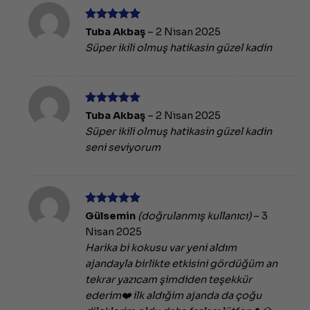
5 üzerinden
Tuba Akbaş
–
2 Nisan 2025
5
oy aldı
Süper ikili olmuş hatikasin güzel kadin
5 üzerinden
Tuba Akbaş
–
2 Nisan 2025
5
oy aldı
Süper ikili olmuş hatikasin güzel kadin
seni seviyorum
5 üzerinden
Gülsemin
(doğrulanmış kullanıcı)
–
3
5
oy aldı
Nisan 2025
Harika bi kokusu var yeni aldım
ajandayla birlikte etkisini gördüğüm an
tekrar yazıcam şimdiden teşekkür
ederim❤️ ilk aldığim ajanda da çoğu