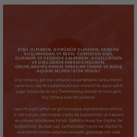
DIŞIL OLMANIN, GÖRÜNÜR OLMANIN, KENDINI
SUÇLAMADAN VE BEDEL ÖDEMEDEN DIŞIL
OLMANIN VE DENGEDE KALMANIN, GÜZELLIĞININ
VE DIŞILIĞININ FARKEDILMESININ,
ONURLANDIRILMANIN YARADAN TANIMI VE BAKIŞ
AÇISINI BILMEK ISTER MISIN?
Dişi olmanın, görünür olmanın ve parlamanın harika hissini
Lapis Kuru Yağ ile keşfetmeye hazır mısınız? Bu eşsiz ışıltılı
yağa Türkiye’de ilk kez ThetaHealing tekniği ile tüm Lapis
Dry Oil’lere özel his yüklendi.
Lapis’in eşsiz şeftali ve gül kokusuyla dişil enerjinizi arttırın.
🌸 Gül kokusu, astrolojide Venüs ile bağlantılıdır ve frekansı
en yüksek bitkilerden biridir. Şeftali kokusu ise Jüpiter ile
bağlantılıdır. Bu özel yağ, haritanızdaki Venüs ve Jüpiter’in
enerjilerini olumlu anlamda harekete geçirmek için özel