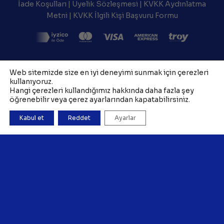
İade Koşulları
|
Üyelik Sözleşmesi
|
KVKK Aydınlatma
Metni
|
KVKK İlgili Kişi Başvuru Formu
Web sitemizde size en iyi deneyimi sunmak için çerezleri
kullanıyoruz.
Hangi çerezleri kullandığımız hakkında daha fazla şey
öğrenebilir veya çerez ayarlarından kapatabilirsiniz.
Kabul et
Reddet
Ayarlar
Copyright 2026 ©
TAZ Medya